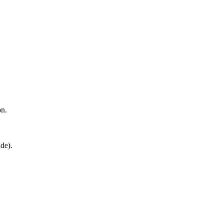
on.
de).