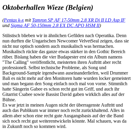
Oktoberhallen Wieze (Belgien)
(
Pentax k-x
mit
Tamron SP AF 17-50mm 2.8 XR Di II LD Asp IF
und
Sigma AF 50-150mm 2.8 EX DC APO HSM II
)
Stilistisch blieben wir in ähnlichen Gefilden nach Operatika. Denn
nun durften die Ungarischen Newcomer VelvetSeal zeigen, dass sie
nicht nur optisch sondern auch musikalisch was hermachen.
Musikalisch rückte das ganze etwas stärker in den Gothic Bereich
rüber. Bislang haben die vier Budapester erst ein Album namens
"The Calling" veröffentlicht, meisterten ihren Auftritt aber recht
professionell. Selbst technische Probleme, als Song und
Background-Sample irgendwann auseinanderliefen, weil Drummer
Bali es nicht mehr auf den Monitoren hatte wurden locker gemeistert
und man begann den Song einfach noch mal von vorne. Stimmlich
hatte Sängerin Gabee es schon recht gut im Griff, und auch ihr
Gitarrist Csabee sowie Bassist David gaben wirklich alles auf der
Bühne.
Es war jetzt in meinen Augen nicht der überragenste Auftritt und
auch das Publikum war immer noch recht zurückhaltend. Alles in
allem aber schon eine recht gute Ausgangsbasis auf der die Band
sich noch recht gut weiterentwickeln könnte. Mal schauen, was da
in Zukunft noch so kommen wird.