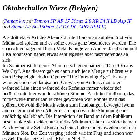
Oktoberhallen Wieze (Belgien)
(
Pentax k-x
mit
Tamron SP AF 17-50mm 2.8 XR Di II LD Asp IF
und
Sigma AF 50-150mm 2.8 EX DC APO HSM II
)
Als drittletzter Act des Abends durfte Draconian auf dem Slot von
Midnattsol spielen und es sollte etwas ganz besonderes werden. Die
spärisch getragenen Doom Metal Klänge von Anders Jacobsson und
Lisa Johansson haben etwas sehr eigenes aber faszinierendes an
sich.
Im Sommer ist ihr neues Album erschienen namens "Dark Oceans
We Cry". Aus diesem gab es dann auch jede Menge zu hören wie
zum Beispiel gleich den Opener "The Drowning Age". Es war
wunderschön den langsamen Growls von Anders zuzuhören,
während Lisa einen während der Refrains immer wieder tief
berührte mit ihrer wunderschönen Stimme. Auch im Publikum, das
mittlerweile immer zahlreicher geworden war, konnte man das
spüren. Obwohl die Musik schon zum headbangen bewegte (wenn
auch eher im ruhigen Altherren-Tempo) war die Stimmung eher
andächtig als lebhaft. Die Interaktion der Band mit dem Publikum
beschränkte sich leider nur auf das Minimum, aber das störte keinen.
Auch wenn die Setlist kurz erscheint, hatten die Schweden einen 55
Minuten Slot. Die Zeit verging jedoch wie im Flug und schon war
es Zeit für das letzte Lied "Elysian Night".