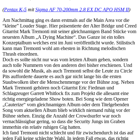
(
Pentax K-5
mit
Sigma AF 70-200mm 2.8 EX DC APO HSM II
)
Am Nachmittag ging es dann erstmals auf die Main Area vor die
“kleine” Louder Stage. Hier präsentierte der Alter Bridge und Creed
Gitarrist Mark Tremonti mit seiner gleichnamigen Band Stücke vom
neuesten Album „A Dying Machine“. Das Ganze ist ein tolles
Konzeptalbum welches erst im Juni veröffentlicht wurde. Stilistisch
kann man Tremonti wohl am ehesten in Richtung melodischen
Thrash einordnen.
Doch es sollte nicht nur was vom letzten Album geben, sondern
auch tolle Nummern von den anderen drei bisher erschienen. Und
da sowohl die Musik, als auch Tremonti selbst die Leute zu Circle
Pits aufforderte dauerte es auch gar nicht lange bis die ersten
Staubwolken über die Menschenmenge vor der Bühne zog. Neben
Mark Tremonti gehören noch Gitarrist Eric Fiedman und
Schlagzeuger Garrett Whitlock fix zum Projekt die allesamt eine
richtig energiegeladene Show boten. Bei Song wie dem Opener
„Cauterize“ vom gleichnamigen Album oder dem Titelgebenden
Song vom aktuellen Album blieb wirklich niemand ruhig vor der
Bühne stehen. Einzig die Anzahl der Crowdsurfer war noch
vernachlässigbar gering, so dass die Security Jungs im Graben
immerhin ein relativ ruhigen Gig hatten.
Ich fand Tremonti nicht schlecht und für zwischendurch ist das auf
jeden Fall keine schlechte Wahl. In jedem Fall etwas, das richtig