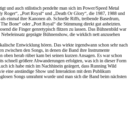
tigt und auch stilistisch pendelte man sich im Power/Speed Metal
lly Roger“, „Port Royal“ und „Death Or Glory“, die 1987, 1988 und
ls einmal ihre Kanonen ab. Schnelle Riffs, treibende Basedrum,
 The Bone“ oder „Port Royal“ die Stimmung direkt gut anheizten.
send die Finger genretypisch flitzen zu lassen. Das Bühnenbild war
d Nebeleinsatz geprägte Bühnenshow, die wirklich nett anzusehen
sikalische Entwicklung hören. Das wirkte irgendwann schon sehr nach
en zwischen den Songs, in denen die Band ihre Instrumente
n oben herab rüber kam bei seinen kurzen Ansagen. Es war schon
reits schnell größere Abwanderungen erfolgten, was ich in dieser Form
. Auch ich habe mich im Nachhinein geärgert, dass Running Wild
, wie eine anständige Show und Interaktion mit dem Publikum
elanglosen Songs umrahmt wurde und man sich die Band beim nächsten