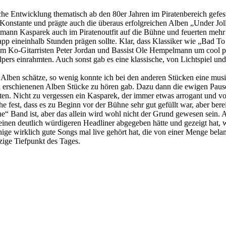
che Entwicklung thematisch ab den 80er Jahren im Piratenbereich gefes
e Konstante und prägte auch die überaus erfolgreichen Alben „Under Jo
ann Kasparek auch im Piratenoutfit auf die Bühne und feuerten mehr a
pp eineinhalb Stunden prägen sollte. Klar, dass Klassiker wie „Bad To
em Ko-Gitarristen Peter Jordan und Bassist Ole Hempelmann um cool po
pers einrahmten. Auch sonst gab es eine klassische, von Lichtspiel un
i Alben schätze, so wenig konnte ich bei den anderen Stücken eine mu
d erschienenen Alben Stücke zu hören gab. Dazu dann die ewigen Paus
n. Nicht zu vergessen ein Kasparek, der immer etwas arrogant und vo
che fest, dass es zu Beginn vor der Bühne sehr gut gefüllt war, aber be
sche“ Band ist, aber das allein wird wohl nicht der Grund gewesen sein
e einen deutlich würdigeren Headliner abgegeben hätte und gezeigt hat
einige wirklich gute Songs mal live gehört hat, die von einer Menge b
zige Tiefpunkt des Tages.