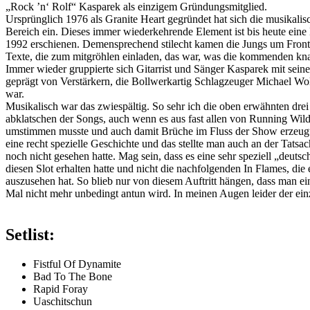
„Rock ’n‘ Rolf“ Kasparek als einzigem Gründungsmitglied.
Ursprünglich 1976 als Granite Heart gegründet hat sich die musikalis
Bereich ein. Dieses immer wiederkehrende Element ist bis heute ein
1992 erschienen. Demensprechend stilecht kamen die Jungs um Frontm
Texte, die zum mitgröhlen einladen, das war, was die kommenden kna
Immer wieder gruppierte sich Gitarrist und Sänger Kasparek mit sein
geprägt von Verstärkern, die Bollwerkartig Schlagzeuger Michael Wol
war.
Musikalisch war das zwiespältig. So sehr ich die oben erwähnten dre
abklatschen der Songs, auch wenn es aus fast allen von Running Wil
umstimmen musste und auch damit Brüche im Fluss der Show erzeugte
eine recht spezielle Geschichte und das stellte man auch an der Tatsa
noch nicht gesehen hatte. Mag sein, dass es eine sehr speziell „deut
diesen Slot erhalten hatte und nicht die nachfolgenden In Flames, di
auszusehen hat. So blieb nur von diesem Auftritt hängen, dass man 
Mal nicht mehr unbedingt antun wird. In meinen Augen leider der ein
Setlist:
Fistful Of Dynamite
Bad To The Bone
Rapid Foray
Uaschitschun