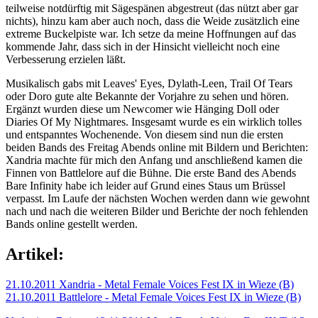
teilweise notdürftig mit Sägespänen abgestreut (das nützt aber gar
nichts), hinzu kam aber auch noch, dass die Weide zusätzlich eine
extreme Buckelpiste war. Ich setze da meine Hoffnungen auf das
kommende Jahr, dass sich in der Hinsicht vielleicht noch eine
Verbesserung erzielen läßt.
Musikalisch gabs mit Leaves' Eyes, Dylath-Leen, Trail Of Tears
oder Doro gute alte Bekannte der Vorjahre zu sehen und hören.
Ergänzt wurden diese um Newcomer wie Hänging Doll oder
Diaries Of My Nightmares. Insgesamt wurde es ein wirklich tolles
und entspanntes Wochenende. Von diesem sind nun die ersten
beiden Bands des Freitag Abends online mit Bildern und Berichten:
Xandria machte für mich den Anfang und anschließend kamen die
Finnen von Battlelore auf die Bühne. Die erste Band des Abends
Bare Infinity habe ich leider auf Grund eines Staus um Brüssel
verpasst. Im Laufe der nächsten Wochen werden dann wie gewohnt
nach und nach die weiteren Bilder und Berichte der noch fehlenden
Bands online gestellt werden.
Artikel:
21.10.2011 Xandria - Metal Female Voices Fest IX in Wieze (B)
21.10.2011 Battlelore - Metal Female Voices Fest IX in Wieze (B)