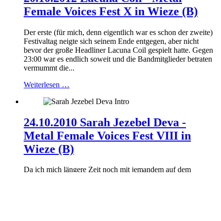
Female Voices Fest X in Wieze (B)
Der erste (für mich, denn eigentlich war es schon der zweite)
Festivaltag neigte sich seinem Ende entgegen, aber nicht
bevor der große Headliner Lacuna Coil gespielt hatte. Gegen
23:00 war es endlich soweit und die Bandmitglieder betraten
vermummt die...
Weiterlesen …
24.10.2010 Sarah Jezebel Deva -
Metal Female Voices Fest VIII in
Wieze (B)
Da ich mich längere Zeit noch mit jemandem auf dem
Zeltplatz unterhalten hatte (wir mussten unsere Autos aus dem
Schlammloch bringen, so lange es noch möglich war),
verpasste ich die ersten drei Bands des Tages (Anwynn als
Ersatz für die...