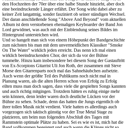
den Hochzeiten der 70er über eine halbe Stunde hinzieht, aber doch
eine beeindruckende Länger erfährt. Der Song wirkt dabei aber zu
keiner Zeit langatmig, sonder fasziniert ob seiner ständigen Wechsel.
Der daran anschließende Song "Above And Beyond" vom aktuellen
Album ist dem verstorbenen ehemaligen Keyboarder der Band Jon
Lord gewidmet, was auch mit der Einblendung seines Bildes im
Hintergrund unterstrichen wird.
Und so hangelt man sich von einem Höhepunkt der Bandgeschichte
zum nächsten bis man mit dem unvermeidlichen Klassiker "Smoke
On The Water" wirklich jeden erreicht. Das nenn ich mal einen
wirklich beeindruckenden Chor, der sich da vor der Bühne
tummelte. Hinzu kam insbesondere bei diesem Song der Gastauftritt
von Ex-Scorpions Gitarrist Uli Jon Roth, der zusammen mit Steve
Morse den Gitarrenparts noch mal das Sahnehäubchen aufsetzte.
Auch wenn der größte Teil des Publikums noch nicht mal in
Planung waren, als die alten Herren schon von Erfolg zu Erfolg
eilten muss man doch sagen, dass viele die gespielten Songs kannten
und auch richtig mitgingen. Trotzdem hätten es ruhig einige mehr
sein können, denn leider waren doch deutliche Lücken vor der
Bühne zu sehen. Schade, denn das hatten die Jungs eigentlich ob
ihrer tollen Musik nicht verdient. Viele hatten es allerdings auch
vorgezogen sich taktisch günstig vor der True Metal Stage zu
platzieren, um beim nun folgenden Abschluß des Tages mit
Rammstein optimale Plätze zu haben. Sei es wie es ist, mich hat die
Band vollkommen begeistert und auch wenn die Klänge nicht so