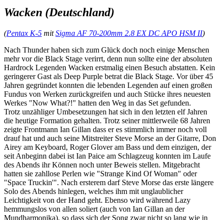
Wacken (Deutschland)
(
Pentax K-5
mit
Sigma AF 70-200mm 2.8 EX DC APO HSM II
)
Nach Thunder haben sich zum Glück doch noch einige Menschen
mehr vor die Black Stage verirrt, denn nun sollte eine der absoluten
Hardrock Legenden Wacken erstmalig einen Besuch abstatten. Kein
geringerer Gast als Deep Purple betrat die Black Stage. Vor über 45
Jahren gegründet konnten die lebenden Legenden auf einen großen
Fundus von Werken zurückgreifen und auch Stücke ihres neuesten
Werkes "Now What?!" hatten den Weg in das Set gefunden.
Trotz unzähliger Umbesetzungen hat sich in den letzten elf Jahren
die heutige Formation gehalten. Trotz seiner mittlerweile 68 Jahren
zeigte Frontmann Ian Gillan dass er es stimmlich immer noch voll
drauf hat und auch seine Mitstreiter Steve Morse an der Gitarre, Don
Airey am Keyboard, Roger Glover am Bass und dem einzigen, der
seit Anbeginn dabei ist Ian Paice am Schlagzeug konnten im Laufe
des Abends ihr Können noch unter Beweis stellen. Mitgebracht
hatten sie zahllose Perlen wie "Strange Kind Of Woman" oder
"Space Truckin'". Nach ersterem darf Steve Morse das erste längere
Solo des Abends hinlegen, welches ihm mit unglaublicher
Leichtigkeit von der Hand geht. Ebenso wird während Lazy
hemmungslos von allen soliert (auch von Ian Gillan an der
Mundharmonika), so dass sich der Song zwar nicht so lang wie in