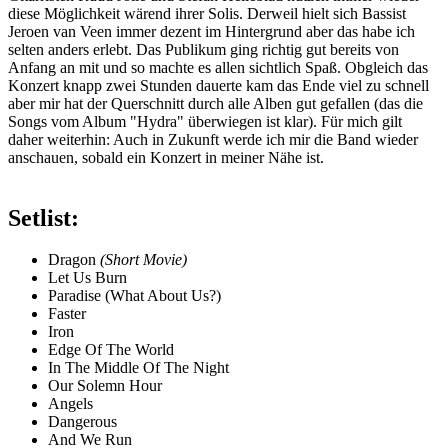
diese Möglichkeit wärend ihrer Solis. Derweil hielt sich Bassist
Jeroen van Veen immer dezent im Hintergrund aber das habe ich
selten anders erlebt. Das Publikum ging richtig gut bereits von
Anfang an mit und so machte es allen sichtlich Spaß. Obgleich das
Konzert knapp zwei Stunden dauerte kam das Ende viel zu schnell
aber mir hat der Querschnitt durch alle Alben gut gefallen (das die
Songs vom Album "Hydra" überwiegen ist klar). Für mich gilt
daher weiterhin: Auch in Zukunft werde ich mir die Band wieder
anschauen, sobald ein Konzert in meiner Nähe ist.
Setlist:
Dragon
(Short Movie)
Let Us Burn
Paradise (What About Us?)
Faster
Iron
Edge Of The World
In The Middle Of The Night
Our Solemn Hour
Angels
Dangerous
And We Run