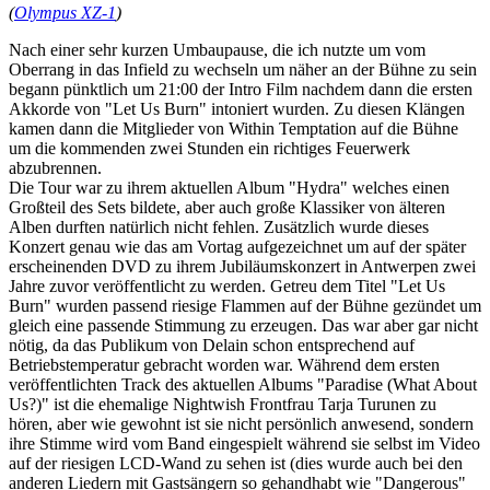
(
Olympus XZ-1
)
Nach einer sehr kurzen Umbaupause, die ich nutzte um vom
Oberrang in das Infield zu wechseln um näher an der Bühne zu sein
begann pünktlich um 21:00 der Intro Film nachdem dann die ersten
Akkorde von "Let Us Burn" intoniert wurden. Zu diesen Klängen
kamen dann die Mitglieder von Within Temptation auf die Bühne
um die kommenden zwei Stunden ein richtiges Feuerwerk
abzubrennen.
Die Tour war zu ihrem aktuellen Album "Hydra" welches einen
Großteil des Sets bildete, aber auch große Klassiker von älteren
Alben durften natürlich nicht fehlen. Zusätzlich wurde dieses
Konzert genau wie das am Vortag aufgezeichnet um auf der später
erscheinenden DVD zu ihrem Jubiläumskonzert in Antwerpen zwei
Jahre zuvor veröffentlicht zu werden. Getreu dem Titel "Let Us
Burn" wurden passend riesige Flammen auf der Bühne gezündet um
gleich eine passende Stimmung zu erzeugen. Das war aber gar nicht
nötig, da das Publikum von Delain schon entsprechend auf
Betriebstemperatur gebracht worden war. Während dem ersten
veröffentlichten Track des aktuellen Albums "Paradise (What About
Us?)" ist die ehemalige Nightwish Frontfrau Tarja Turunen zu
hören, aber wie gewohnt ist sie nicht persönlich anwesend, sondern
ihre Stimme wird vom Band eingespielt während sie selbst im Video
auf der riesigen LCD-Wand zu sehen ist (dies wurde auch bei den
anderen Liedern mit Gastsängern so gehandhabt wie "Dangerous"