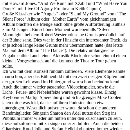
mit Howard Jones, "And We Run" mit XZibit und "What Have You
Done?" mit Live Of Agony Frontmann Keith Caputo).
Große Klassiker wie "Angels" oder "Stand My Ground" vom "The
Silent Force" Album oder "Mother Earth" vom gleichnamigen
Album brachten die Menge auch ohne große Aufforderung lauthals
zum Mitsingen. Ein schöner Moment war ebenfalls "Silver
Moonlight" bei dem Robert Westerholt seine Grunts persönlich auf
der Bühne sang. Dies war in der Hinsicht ein interessanter Track, da
er ja schon lange keine Grunts mehr übernommen hatte (das letzte
Mal auf dem Album "The Dance"). Die relativ umfangreiche
Zugabe enthielt auch einen Akkustik Block, der schon einmal einen
kleinen Vorgeschmack auf die kommende Theatre Tour geben
sollte.
Ich war mit dem Konzert rundum zufrieden. Viele Elemente kannte
man schon, aber das Bühnenbild mit den zwei riesigen Köpfen und
der großen Leinwand im Hintergrund war schon beeindruckend.
Auch die immer wieder passenden Videoeinspieler, sowie die
Licht-, Feuer- und Nebeleffekte waren gewohnt klasse. Einzig
Keyboarder Martijn Spierenburg und Schlagzeuger Mike Coolen
taten mir etwas leid, da sie auf ihren Podesten doch etwas
untergingen. Wesentlich präsenter waren da schon die anderen
Bandmitglieder. Sängerin Sharon den Adel nutzte den Steg ins
Publikum immer wieder um mitten unter den Zuschauern zu sein,
diese aufzufordern mit zu singen oder zu hüpfen. Auch die beiden
Gitarristen Ruud Jolie und Stefan Helleblad nutzen immer wieder