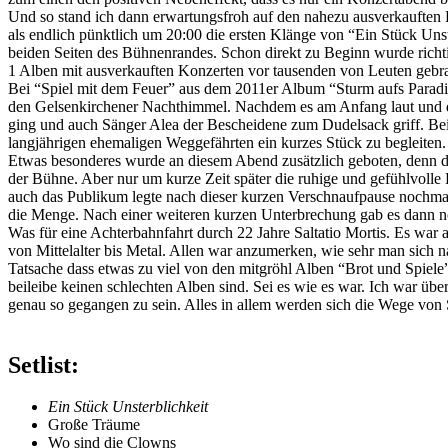
Und so stand ich dann erwartungsfroh auf den nahezu ausverkauften 
als endlich pünktlich um 20:00 die ersten Klänge von “Ein Stück Un
beiden Seiten des Bühnenrandes. Schon direkt zu Beginn wurde richt
1 Alben mit ausverkauften Konzerten vor tausenden von Leuten gebra
Bei “Spiel mit dem Feuer” aus dem 2011er Album “Sturm aufs Paradi
den Gelsenkirchener Nachthimmel. Nachdem es am Anfang laut und druc
ging und auch Sänger Alea der Bescheidene zum Dudelsack griff. Bei
langjährigen ehemaligen Weggefährten ein kurzes Stück zu begleiten.
Etwas besonderes wurde an diesem Abend zusätzlich geboten, denn d
der Bühne. Aber nur um kurze Zeit später die ruhige und gefühlvolle
auch das Publikum legte nach dieser kurzen Verschnaufpause nochmal
die Menge. Nach einer weiteren kurzen Unterbrechung gab es dann 
Was für eine Achterbahnfahrt durch 22 Jahre Saltatio Mortis. Es war
von Mittelalter bis Metal. Allen war anzumerken, wie sehr man sich 
Tatsache dass etwas zu viel von den mitgröhl Alben “Brot und Spiele”
beileibe keinen schlechten Alben sind. Sei es wie es war. Ich war ü
genau so gegangen zu sein. Alles in allem werden sich die Wege von S
Setlist:
Ein Stück Unsterblichkeit
Große Träume
Wo sind die Clowns