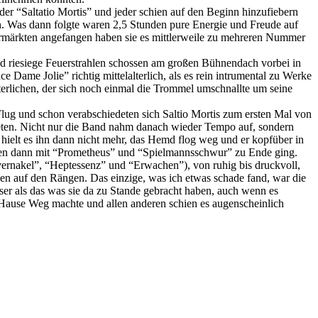
r “Saltatio Mortis” und jeder schien auf den Beginn hinzufiebern
n. Was dann folgte waren 2,5 Stunden pure Energie und Freude auf
ermärkten angefangen haben sie es mittlerweile zu mehreren Nummer
d riesiege Feuerstrahlen schossen am großen Bühnendach vorbei in
ame Jolie” richtig mittelalterlich, als es rein intrumental zu Werke
erlichen, der sich noch einmal die Trommel umschnallte um seine
ug und schon verabschiedeten sich Saltio Mortis zum ersten Mal von
bieten. Nicht nur die Band nahm danach wieder Tempo auf, sondern
ielt es ihn dann nicht mehr, das Hemd flog weg und er kopfüber in
den dann mit “Prometheus” und “Spielmannsschwur” zu Ende ging.
vernakel”, “Heptessenz” und “Erwachen”), von ruhig bis druckvoll,
en auf den Rängen. Das einzige, was ich etwas schade fand, war die
ser als das was sie da zu Stande gebracht haben, auch wenn es
h Hause Weg machte und allen anderen schien es augenscheinlich