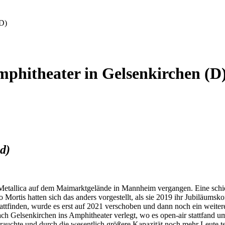
(D)
mphitheater in Gelsenkirchen (D
d)
 Metallica auf dem Maimarktgelände in Mannheim vergangen. Eine schier
o Mortis hatten sich das anders vorgestellt, als sie 2019 ihr Jubiläum
tattfinden, wurde es erst auf 2021 verschoben und dann noch ein weite
ach Gelsenkirchen ins Amphitheater verlegt, wo es open-air stattfand u
brauchte und durch die wesentlich größere Kapazität noch mehr Leute 