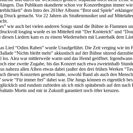
Rängen. Das Publikum skandierte schon vor Konzertbeginn immer wiede
sterblichkeit” dem Intro des 2018er Albums “Brot und Spiele” erklange
ig Druck gemacht. Vor 22 Jahren als Straßenmusiker und auf Mittelalt
cht.
es” wie auch bei vielen anderen Songs stand die Bühne in Flammen un
kvoll losging wurde es im Mittelteil mit “Der Knöterich” und “Douce D
 diesen Liedern kam es zu einem Wiedersehen mit Lasterbalk dem Läst
as Lied “Odins Raben” wurde Uraufgeführt. Die Zeit verging wie im Fl
 Ballade “Nichts bleibt mehr” akkustisch auf der Bühne sitzend darzu
 los. Alea war mittlerweile warm und das Hemd geöffnet. Irgendwann h
noch eine zweite Zugabe, bis das Konzert nach etwa zweieinhalb Stun
 aus nahezu allen Alben etwas dabei (außer den drei frühen Werken “Ta
nach diesen Konzerten gesehnt hatte, sowohl Band als auch den Mensch
 sowie “Für immer frei” dabei war. Die Jungs können es eigentlich bes
berglücklich und rundum zufrieden als ich mich spätabends auf den nac
altatio Mortis und mir in Zukunft garantiert noch öfter kreuzen.