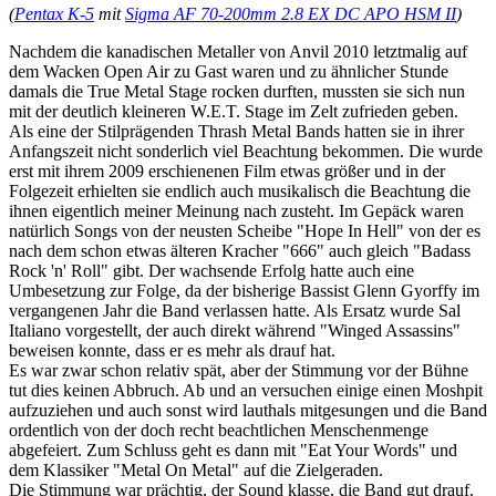
(
Pentax K-5
mit
Sigma AF 70-200mm 2.8 EX DC APO HSM II
)
Nachdem die kanadischen Metaller von Anvil 2010 letztmalig auf
dem Wacken Open Air zu Gast waren und zu ähnlicher Stunde
damals die True Metal Stage rocken durften, mussten sie sich nun
mit der deutlich kleineren W.E.T. Stage im Zelt zufrieden geben.
Als eine der Stilprägenden Thrash Metal Bands hatten sie in ihrer
Anfangszeit nicht sonderlich viel Beachtung bekommen. Die wurde
erst mit ihrem 2009 erschienenen Film etwas größer und in der
Folgezeit erhielten sie endlich auch musikalisch die Beachtung die
ihnen eigentlich meiner Meinung nach zusteht. Im Gepäck waren
natürlich Songs von der neusten Scheibe "Hope In Hell" von der es
nach dem schon etwas älteren Kracher "666" auch gleich "Badass
Rock 'n' Roll" gibt. Der wachsende Erfolg hatte auch eine
Umbesetzung zur Folge, da der bisherige Bassist Glenn Gyorffy im
vergangenen Jahr die Band verlassen hatte. Als Ersatz wurde Sal
Italiano vorgestellt, der auch direkt während "Winged Assassins"
beweisen konnte, dass er es mehr als drauf hat.
Es war zwar schon relativ spät, aber der Stimmung vor der Bühne
tut dies keinen Abbruch. Ab und an versuchen einige einen Moshpit
aufzuziehen und auch sonst wird lauthals mitgesungen und die Band
ordentlich von der doch recht beachtlichen Menschenmenge
abgefeiert. Zum Schluss geht es dann mit "Eat Your Words" und
dem Klassiker "Metal On Metal" auf die Zielgeraden.
Die Stimmung war prächtig, der Sound klasse, die Band gut drauf.