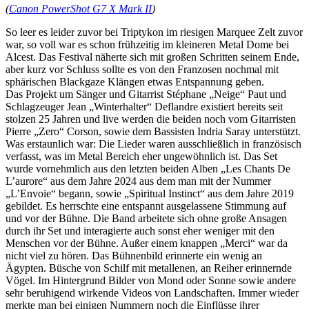
(
Canon PowerShot G7 X Mark II
)
So leer es leider zuvor bei Triptykon im riesigen Marquee Zelt zuvor
war, so voll war es schon frühzeitig im kleineren Metal Dome bei
Alcest. Das Festival näherte sich mit großen Schritten seinem Ende,
aber kurz vor Schluss sollte es von den Franzosen nochmal mit
sphärischen Blackgaze Klängen etwas Entspannung geben.
Das Projekt um Sänger und Gitarrist Stéphane „Neige“ Paut und
Schlagzeuger Jean „Winterhalter“ Deflandre existiert bereits seit
stolzen 25 Jahren und live werden die beiden noch vom Gitarristen
Pierre „Zero“ Corson, sowie dem Bassisten Indria Saray unterstützt.
Was erstaunlich war: Die Lieder waren ausschließlich in französisch
verfasst, was im Metal Bereich eher ungewöhnlich ist. Das Set
wurde vornehmlich aus den letzten beiden Alben „Les Chants De
L’aurore“ aus dem Jahre 2024 aus dem man mit der Nummer
„L’Envoie“ begann, sowie „Spiritual Instinct“ aus dem Jahre 2019
gebildet. Es herrschte eine entspannt ausgelassene Stimmung auf
und vor der Bühne. Die Band arbeitete sich ohne große Ansagen
durch ihr Set und interagierte auch sonst eher weniger mit den
Menschen vor der Bühne. Außer einem knappen „Merci“ war da
nicht viel zu hören. Das Bühnenbild erinnerte ein wenig an
Ägypten. Büsche von Schilf mit metallenen, an Reiher erinnernde
Vögel. Im Hintergrund Bilder von Mond oder Sonne sowie andere
sehr beruhigend wirkende Videos von Landschaften. Immer wieder
merkte man bei einigen Nummern noch die Einflüsse ihrer