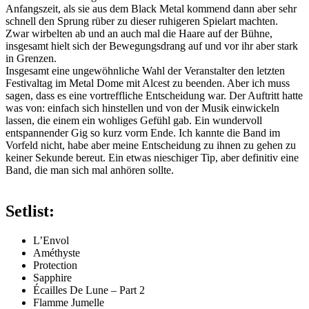
Anfangszeit, als sie aus dem Black Metal kommend dann aber sehr
schnell den Sprung rüber zu dieser ruhigeren Spielart machten.
Zwar wirbelten ab und an auch mal die Haare auf der Bühne,
insgesamt hielt sich der Bewegungsdrang auf und vor ihr aber stark
in Grenzen.
Insgesamt eine ungewöhnliche Wahl der Veranstalter den letzten
Festivaltag im Metal Dome mit Alcest zu beenden. Aber ich muss
sagen, dass es eine vortreffliche Entscheidung war. Der Auftritt hatte
was von: einfach sich hinstellen und von der Musik einwickeln
lassen, die einem ein wohliges Gefühl gab. Ein wundervoll
entspannender Gig so kurz vorm Ende. Ich kannte die Band im
Vorfeld nicht, habe aber meine Entscheidung zu ihnen zu gehen zu
keiner Sekunde bereut. Ein etwas nieschiger Tip, aber definitiv eine
Band, die man sich mal anhören sollte.
Setlist:
L’Envol
Améthyste
Protection
Sapphire
Écailles De Lune – Part 2
Flamme Jumelle